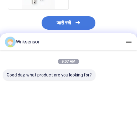
जारी रखें
Wnksensor
अनुशंसित उत्पाद
9:07 AM
Good day, what product are you looking for?
WNK8010 ATEX
WNK8010 विस्फोट-रोधी
ATEX विस्फोट प्रू
विस्फोट-रोधी IP68 जल स्तर
सबमर्सिबल जल स्तर
20mA 0-10V R
ट्रांसमीटर 4-20mA 0-
ट्रांसमीटर 4-20mA
गहरे कुएं के लिए पनडु
10V RS485 आउटपुट कृषि
आउटपुट 0.2%FS सटीकता
हाइड्रोस्टैटिक जल स
सिंचाई के लिए
CE ROHS के साथ
सबसे अच्छी कीमत
सबसे अच्छी कीमत
सबसे अच्छी 