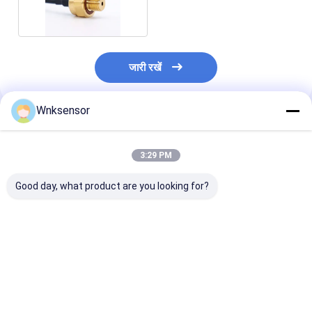
ट्रांसड्यूसर
जारी रखें
Wnksensor
अनुशंसित उत्पाद
3:29 PM
Good day, what product are you looking for?
WNK81ma इलेक्ट्रॉनिक
ईंधन तेल हवा गैस के लिए
एचवीएसी और जल उप
जल दबाव सेंसर 0.5-4.5V
यूनिवर्सल प्रेशर मेजरिंग
लिए 316L स्टेनलेस
4-20mA आउटपुट -1-
इंस्ट्रूमेंट्स 4-20mA 0.5-
आईपी65 के साथ उच
700Bar रेंज तेल हवा गैस
4.5V वाटर प्रेशर सेंसर
गुणवत्ता वाला 4-
CE ROHS के लिए
दबाव ट्रांसमीटर
सबसे अच्छी कीमत
सबसे अच्छी कीमत
सबसे अच्छी 