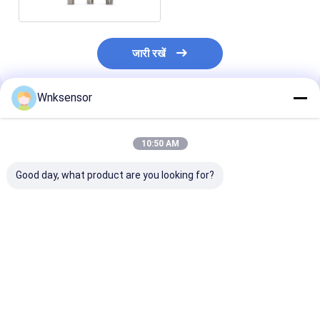
जारी रखें
Wnksensor
अनुशंसित उत्पाद
10:50 AM
Good day, what product are you looking for?
WNK I2C दबाव सेंसर 4-
डिफ्यूज्ड सिलिकॉन
उच्च सटीकता डिजि
20ma आउटपुट
इलेक्ट्रॉनिक एयर प्रेशर सेंसर
दबाव सेंसर 316L स्
I2C SPI आउटपुट सिग्नल
स्टील आवास
सबसे अच्छी कीमत
सबसे अच्छी कीमत
सबसे अच्छी 