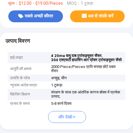
मूल्य：$12.00 - $19.00/Pieces
MOQ：1 टुकड़ा
सबसे अच्छी कीमत
अब से संपर्क करें
उत्पाद विवरण
,
4 20ma वायु दाब ट्रांसड्यूसर सेंसर
हाई लाइट
304 एसएसटी हाउसिंग आर प्रेशर ट्रांसड्यूसर सेंसो
2000 Piece/Pieces प्रति सप्ताह छोटे दबाव
आपूर्ति की क्षमता
सेंसर
उत्पत्ति के प्लेस
अनहुइ, चीन
न्यूनतम आदेश मात्रा
1 टुकड़ा
संरक्षण के साथ एक आंतरिक कागज बॉक्स में प्रत्येक
पैकेजिंग विवरण
उत्पाद;
प्रसव के समय
5-8 कार्य दिवस
और देखो