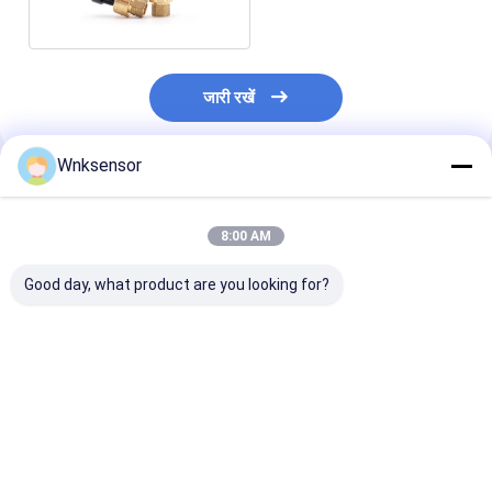
जारी रखें
Wnksensor
अनुशंसित उत्पाद
8:00 AM
Good day, what product are you looking for?
कॉफी मशीन और पानी
फैक्टरी खाद्य चिकित्सा उद्योग
WNK फ्लैट फिल्म डि
डिस्पेंसर के लिए WNK
स्वच्छता फ्लश डायाफ्राम
सिलिकॉन सैनिटरी द
0.5V~4.5V I2C तापमान
प्रेशर सेंसर ट्रांसमीटर तरल
ट्रांसमीटर 4-20
दबाव सेंसर
पानी खाद्य दूध पेय स्वच्छता के
लिए
सबसे अच्छी कीमत
सबसे अच्छी कीमत
सबसे अच्छी 