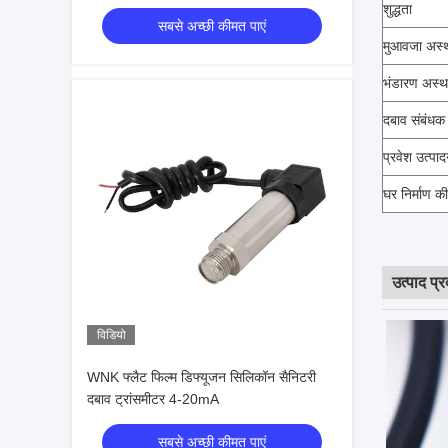
दूध पेय स्वच्छता के लिए
शुद्धता
सबसे अच्छी कीमत पाएं
मुआवजा अस्
भंडारण अस्थ
दबाव संबंधक
प्रवेश उत्पा
घर निर्माण की
उत्पाद प्र
विडियो
WNK फ्लैट फिल्म डिफ्यूजन सिलिकॉन सैनिटरी
दबाव ट्रांसमीटर 4-20mA
सबसे अच्छी कीमत पाएं