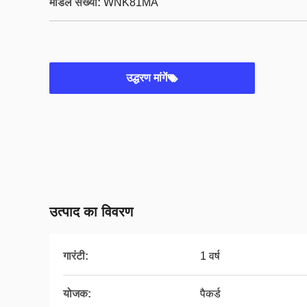
मॉडल संख्या:
WNK81MA
उद्धरण मांगें
उत्पाद का विवरण
गारंटी:
1 वर्ष
योजक:
पैकर्ड