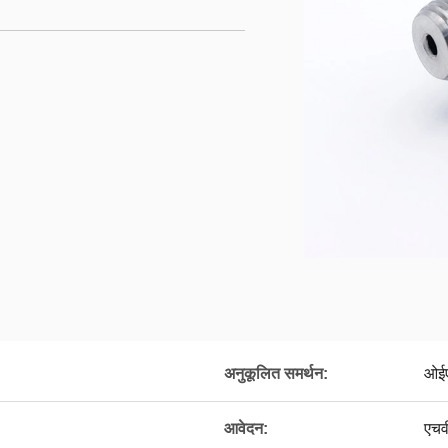
अनुकूलित समर्थन:
ओईए
आवेदन:
एचव