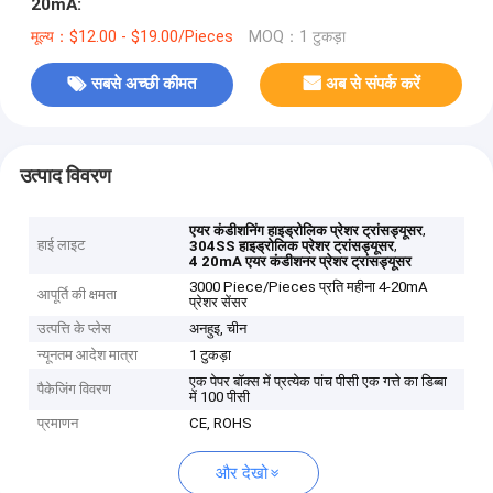
20mA:
मूल्य：$12.00 - $19.00/Pieces
MOQ：1 टुकड़ा
सबसे अच्छी कीमत
अब से संपर्क करें
उत्पाद विवरण
,
एयर कंडीशनिंग हाइड्रोलिक प्रेशर ट्रांसड्यूसर
हाई लाइट
,
304SS हाइड्रोलिक प्रेशर ट्रांसड्यूसर
4 20mA एयर कंडीशनर प्रेशर ट्रांसड्यूसर
3000 Piece/Pieces प्रति महीना 4-20mA
आपूर्ति की क्षमता
प्रेशर सेंसर
उत्पत्ति के प्लेस
अनहुइ, चीन
न्यूनतम आदेश मात्रा
1 टुकड़ा
एक पेपर बॉक्स में प्रत्येक पांच पीसी एक गत्ते का डिब्बा
पैकेजिंग विवरण
में 100 पीसी
प्रमाणन
CE, ROHS
और देखो