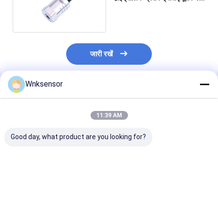
20mA:
जारी रखें
Wnksensor
अनुशंसित उत्पाद
11:39 AM
Good day, what product are you looking for?
कार एयर कंडीशन कूलिंग
कम लागत औद्योगिक 4-
एयर कंडीशनर एचवी
सिस्टम के लिए फैक्ट्री
20mA रेफ्रिजरेंट दबाव
सिस्टम के लिए WN
आउटलेट 0.5-4.5 V डीसी
ट्रांसड्यूसर सेंसर
कॉम्पैक्ट छोटे आकार
रेफ्रिजरेशन प्रेशर सेंसर
हाइड्रोलिक दबाव सेंसर
दबाव सेंसर