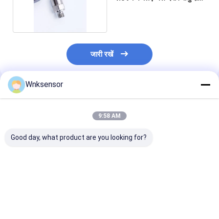
ट्रांसमीटर
जारी रखें
Wnksensor
अनुशंसित उत्पाद
9:58 AM
Good day, what product are you looking for?
WNK81ma इलेक्ट्रॉनिक
ईंधन तेल हवा गैस के लिए
एचवीएसी और जल उप
जल दबाव सेंसर 0.5-4.5V
यूनिवर्सल प्रेशर मेजरिंग
लिए 316L स्टेनलेस
4-20mA आउटपुट -1-
इंस्ट्रूमेंट्स 4-20mA 0.5-
आईपी65 के साथ उच
700Bar रेंज तेल हवा गैस
4.5V वाटर प्रेशर सेंसर
गुणवत्ता वाला 4-