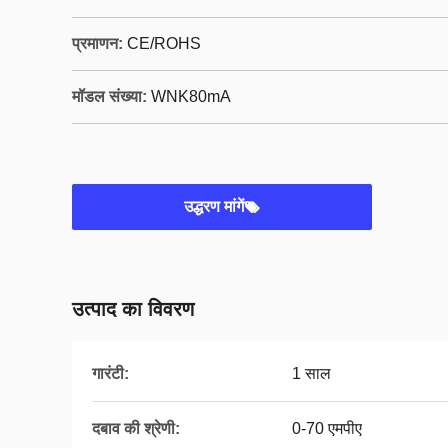
प्रमाणन:
CE/ROHS
मॉडल संख्या:
WNK80mA
उद्धरण मांगें
उत्पाद का विवरण
गारंटी:
1 साल
दबाव की श्रेणी:
0-70 एमपीए