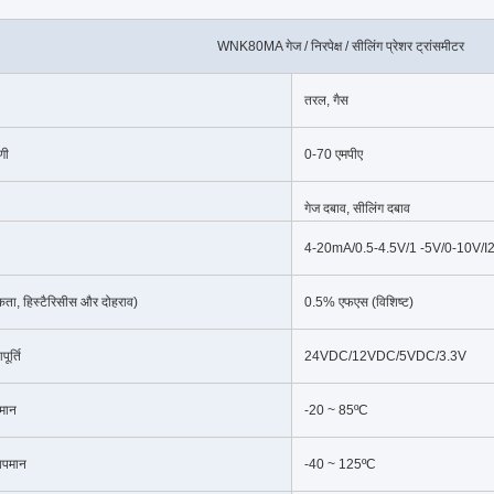
WNK80MA गेज / निरपेक्ष / सीलिंग प्रेशर ट्रांसमीटर
तरल, गैस
णी
0-70 एमपीए
गेज दबाव, सीलिंग दबाव
4-20mA/0.5-4.5V/1 -5V/0-10V/I
िकता, हिस्टैरिसीस और दोहराव)
0.5% एफएस (विशिष्ट)
ूर्ति
24VDC/12VDC/5VDC/3.3V
मान
-20 ~ 85ºC
ापमान
-40 ~ 125ºC