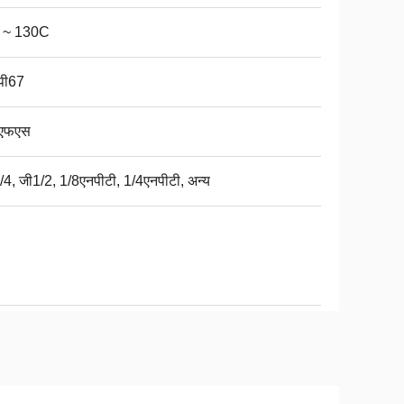
 ~ 130C
पी67
 एफएस
/4, जी1/2, 1/8एनपीटी, 1/4एनपीटी, अन्य