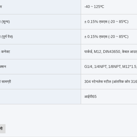
चर
-40 ~ 125ºC
 (शून्य)
± 0.15% एफएस (-20 ~ 85ºC)
पूर्ण रेंज)
± 0.15% एफएस (-20 ~ 85ºC)
) कनेक्ट
पार्कर्ड, M12, DIN43650, केबल आउ
ेक्शन
G1/4, 1/4NPT, 1/8NPT, M12*1.5, अ
ी सामग्री
304 स्टेनलेस स्टील (आंतरिक कोर 316 स
आईपी65
नी