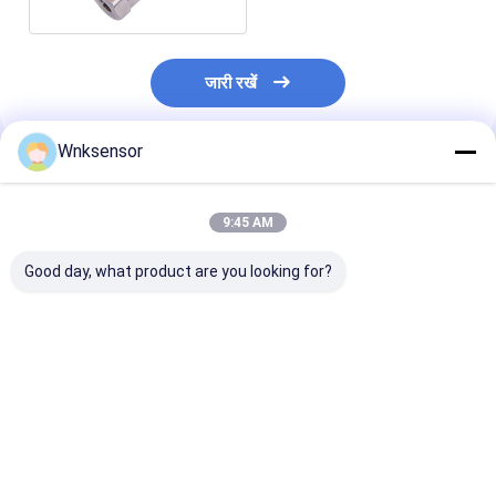
जारी रखें
Wnksensor
अनुशंसित उत्पाद
9:45 AM
Good day, what product are you looking for?
IP65 नेगेटिव प्रेशर सेंसर
जल आपूर्ति पाइपलाइन के लिए
कारखाने की आपूर्ति
Ss304 हाउसिंग एक्स प्रूफ
WNK 3.3V मिनी प्रेशर
वी जी 1/4 पैकर्ड ऑट
ट्रांसड्यूसर
ऑयल प्रेशर सेंसर
सबसे अच्छी कीमत
सबसे अच्छी कीमत
सबसे अच्छी 