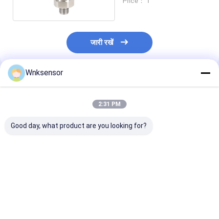
Price： 1
जारी रखें
Wnksensor
अनुशंसित उत्पाद
2:31 PM
Good day, what product are you looking for?
कार एयर कंडीशन कूलिंग
कम लागत औद्योगिक 4-
एयर कंडीशनर एचवी
सिस्टम के लिए फैक्ट्री
20mA रेफ्रिजरेंट दबाव
सिस्टम के लिए WN
आउटलेट 0.5-4.5 V डीसी
ट्रांसड्यूसर सेंसर
कॉम्पैक्ट छोटे आकार
रेफ्रिजरेशन प्रेशर सेंसर
हाइड्रोलिक दबाव सेंसर
दबाव सेंसर
सबसे अच्छी कीमत
सबसे अच्छी कीमत
सबसे अच्छी 