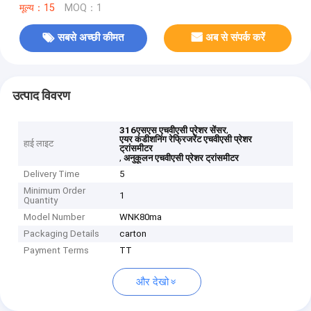
मूल्य：15
MOQ：1
सबसे अच्छी कीमत
अब से संपर्क करें
उत्पाद विवरण
,
316एसएस एचवीएसी प्रेशर सेंसर
एयर कंडीशनिंग रेफ्रिजरेंट एचवीएसी प्रेशर
हाई लाइट
ट्रांसमीटर
,
अनुकूलन एचवीएसी प्रेशर ट्रांसमीटर
Delivery Time
5
Minimum Order
1
Quantity
Model Number
WNK80ma
Packaging Details
carton
Payment Terms
TT
और देखो