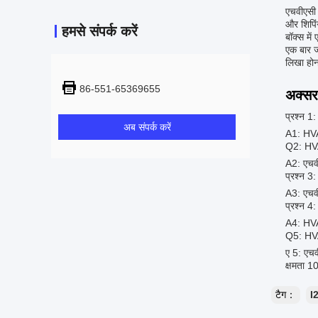
एचवीएसी द
और शिपिं
हमसे संपर्क करें
बॉक्स मे
एक बार ज
लिखा होना
86-551-65369655
अक्सर 
प्रश्न 1:
अब संपर्क करें
A1: HVA
Q2: HVAC
A2: एचव
प्रश्न 3:
A3: एचवीए
प्रश्न 4:
A4: HVA
Q5: HVAC
ए 5: एचव
क्षमता 1
टैग：
I