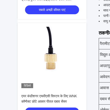
आउटप
सबसे अच्छी कीमत पाएं
मापा 
पानी 
वायु 
तकनीक
पैरामी
विद्युत 
आउटपु
आवेदन
विडियो
आवास 
एयर कंडीशनर एचवीएसी सिस्टम के लिए WNK
दबाव स
कॉम्पैक्ट छोटे आकार पीतल दबाव सेंसर
ओईएम 