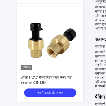
अनुकूलित
हम ब्रा
मात्रा 1
और यह तर
316 एल,
हमारा एच
आपकी जरू
सहायता
एचवीएसी
हम अपने 
प्रश्न य
हम यह सु
रहा है।ह
विडियो
हम आपको 
प्रशिक्ष
WNK HVAC रेफ्रिजरेशन दबाव सेंसर दबाव
सक्षम हों.
यदि आपको
ट्रांसमीटर 0.5-4.5v
में आपकी
सबसे अच्छी कीमत पाएं
पैकिंग
एचवीएसी 