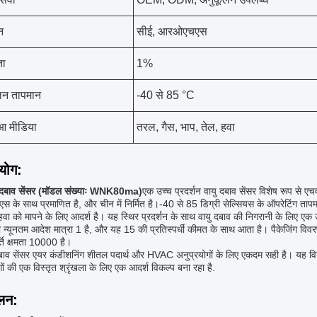
न
सीई, आरओएचएस
ा
1%
लन तापमान
-40 से 85 °C
ुआ मीडिया
तरल, गैस, भाप, तेल, हवा
रयोग:
ाव सेंसर (मॉडल संख्याः WNK80ma)
एक उच्च प्रदर्शन वायु दबाव सेंसर विशेष रूप से ए
के साथ प्रमाणित है, और चीन में निर्मित है।-40 से 85 डिग्री सेल्सियस के ऑपरेटिंग ताप
वा को मापने के लिए आदर्श है। यह स्थिर प्रदर्शन के साथ वायु दबाव की निगरानी के लिए एक उ
ी न्यूनतम आदेश मात्रा 1 है, और यह 15 की प्रतिस्पर्धी कीमत के साथ आता है। पैकेजिंग विवरण
ति क्षमता 10000 है।
 सेंसर एयर कंडीशनिंग शीतल पदार्थ और HVAC अनुप्रयोगों के लिए एकदम सही है। यह वि
ों की एक विस्तृत श्रृंखला के लिए एक आदर्श विकल्प बना रहा है.
लन: