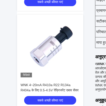
सबसे अच्छी कीमत पाएं
प्रमाण
सटीकत
परिचा
मापा ह
अनुप्
द
WNK दब
आरओएचएस 
तेल और ह
विडियो
उत्पाद क
और आपूर्
WNK 4~20mA R410a R22 R134a
WNK दबाव
अनुप्रयोग
R404a के लिए 0.5-4.5V रेफ्रिजरेंट दबाव सेंसर
अनुकू
सबसे अच्छी कीमत पाएं