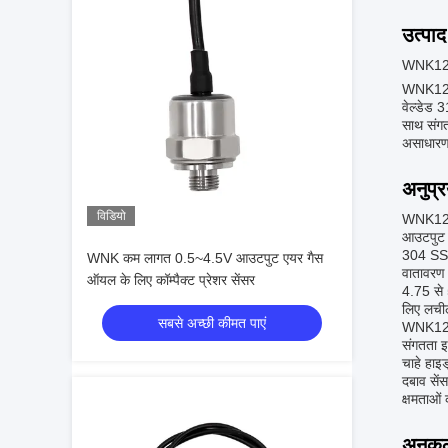
उत्पाद
WNK125P 
WNK125P 
वेल्डेड 
साथ संगत 
असाधारण 
अनुप्
विडियो
WNK125P 
आउटपुट र
304 SST 
WNK कम लागत 0.5~4.5V आउटपुट एयर गैस
वातावरण 
ऑयल के लिए कॉम्पैक्ट प्रेशर सेंसर
4.75 से 
लिए लचील
सबसे अच्छी कीमत पाएं
WNK125P 
संगतता इ
चाहे हाइ
दबाव सें
क्षमताओं
अनुकू