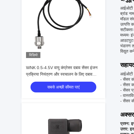
आईओटी दब
ब्रांड 
मॉडल स
उत्पत्ति 
सटीकताः 
मध्यमः इ
आउटपुट
भंडारण 
विद्युत 
विडियो
सहायता
WNK 0.5-4.5V वायु कंप्रेसर दबाव सेंसर इंजन
आईओटी दब
प्रक्रिया नियंत्रण और स्वचालन के लिए दबाव
- सेंसर 
ट्रांसमीटर
- सेंसर क
सबसे अच्छी कीमत पाएं
- सेंसर प
- वास्तवि
- सेंसर 
अक्सर 
प्रश्न: इ
उत्तर: इ