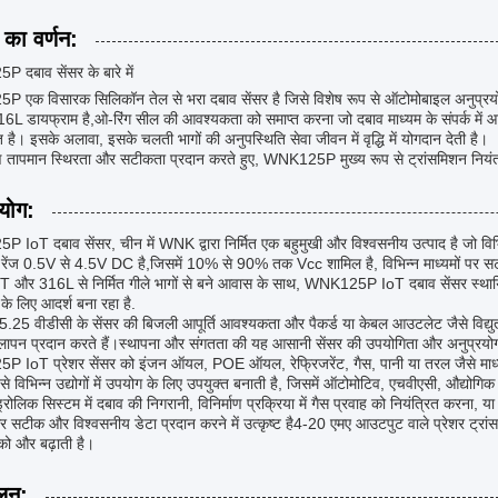
 का वर्णन:
दबाव सेंसर के बारे में
एक विसारक सिलिकॉन तेल से भरा दबाव सेंसर है जिसे विशेष रूप से ऑटोमोबाइल अनुप्रयोगों
316L डायफ्राम है,ओ-रिंग सील की आवश्यकता को समाप्त करना जो दबाव माध्यम के संपर्क में आ
है। इसके अलावा, इसके चलती भागों की अनुपस्थिति सेवा जीवन में वृद्धि में योगदान देती है।
तापमान स्थिरता और सटीकता प्रदान करते हुए, WNK125P मुख्य रूप से ट्रांसमिशन नियंत
रयोग:
IoT दबाव सेंसर, चीन में WNK द्वारा निर्मित एक बहुमुखी और विश्वसनीय उत्पाद है जो विभिन
ेंज 0.5V से 4.5V DC है,जिसमें 10% से 90% तक Vcc शामिल है, विभिन्न माध्यमों पर स
और 316L से निर्मित गीले भागों से बने आवास के साथ, WNK125P IoT दबाव सेंसर स्थायित्व 
के लिए आदर्श बना रहा है.
5.25 वीडीसी के सेंसर की बिजली आपूर्ति आवश्यकता और पैकर्ड या केबल आउटलेट जैसे विद्युत
ापन प्रदान करते हैं।स्थापना और संगतता की यह आसानी सेंसर की उपयोगिता और अनुप्रयोग को व
IoT प्रेशर सेंसर को इंजन ऑयल, POE ऑयल, रेफ्रिजरेंट, गैस, पानी या तरल जैसे माध्य
से विभिन्न उद्योगों में उपयोग के लिए उपयुक्त बनाती है, जिसमें ऑटोमोटिव, एचवीएसी, औद्यो
ड्रोलिक सिस्टम में दबाव की निगरानी, विनिर्माण प्रक्रिया में गैस प्रवाह को नियंत्रित करना
सर सटीक और विश्वसनीय डेटा प्रदान करने में उत्कृष्ट है4-20 एमए आउटपुट वाले प्रेशर ट
 को और बढ़ाती है।
लन: