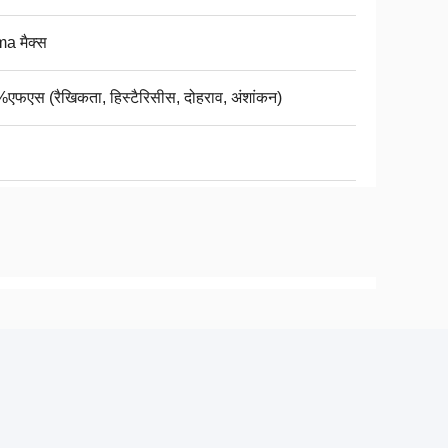
a मैक्स
एफएस (रैखिकता, हिस्टैरिसीस, दोहराव, अंशांकन)