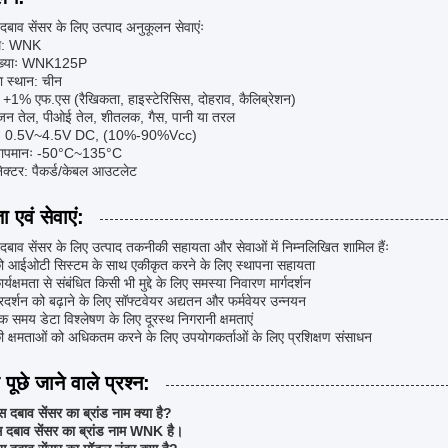
ाव सेंसर के लिए उत्पाद अनुकूलन सेवाएंः
नाम: WNK
ंख्याः WNK125P
का स्थान: चीन
+1% एफ.एस (रैखिकता, हाइस्टेरिसिस, दोहराव, कैलिब्रेशन)
ंजन तेल, पीओई तेल, शीतलक, गैस, पानी या तरल
ः 0.5V~4.5V DC, (10%-90%Vcc)
तापमानः -50°C~135°C
कनेक्टर: पैकर्ड/केबल आउटलेट
 एवं सेवाएं:
ाव सेंसर के लिए उत्पाद तकनीकी सहायता और सेवाओं में निम्नलिखित शामिल हैंः
को आईओटी सिस्टम के साथ एकीकृत करने के लिए स्थापना सहायता
ार्यक्षमता से संबंधित किसी भी मुद्दे के लिए समस्या निवारण मार्गदर्शन
्रदर्शन को बढ़ाने के लिए सॉफ्टवेयर अद्यतन और फर्मवेयर उन्नयन
क समय डेटा विश्लेषण के लिए दूरस्थ निगरानी क्षमताएं
की क्षमताओं को अधिकतम करने के लिए उपयोगकर्ताओं के लिए प्रशिक्षण संसाधन
पूछे जाने वाले प्रश्न:
स दबाव सेंसर का ब्रांड नाम क्या है?
स दबाव सेंसर का ब्रांड नाम WNK है।