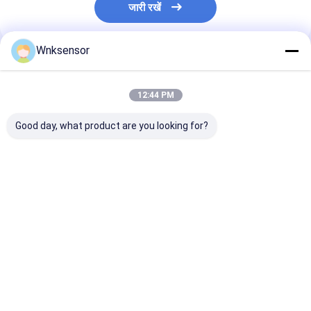
जारी रखें
Wnksensor
अनुशंसित उत्पाद
12:44 PM
Good day, what product are you looking for?
जल ट्रक ईंधन तेल ब्रेक CE
WNK कम लागत
WNK 0.5-4.5V वा
ROHS के लिए
0.5~4.5V आउटपुट एयर
कंप्रेसर दबाव सेंसर
WNK81ma IOT प्रेशर
गैस ऑयल के लिए कॉम्पैक्ट
प्रक्रिया नियंत्रण 
सेंसर 4-20mA 0-5V
प्रेशर सेंसर
स्वचालन के लिए दबा
आउटपुट
ट्रांसमीटर
सबसे अच्छी कीमत
सबसे अच्छी कीमत
सबसे अच्छी 
होम
हमारे बारे में
हमसे संपर्क करें
Desktop Site