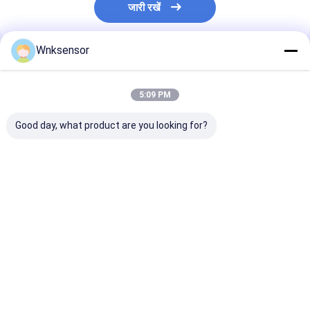
जारी रखें
Wnksensor
अनुशंसित उत्पाद
5:09 PM
Good day, what product are you looking for?
जल ट्रक ईंधन तेल ब्रेक CE
WNK कम लागत
WNK 0.5-4.5V वा
ROHS के लिए
0.5~4.5V आउटपुट एयर
कंप्रेसर दबाव सेंसर
WNK81ma IOT प्रेशर
गैस ऑयल के लिए कॉम्पैक्ट
प्रक्रिया नियंत्रण 
सेंसर 4-20mA 0-5V
प्रेशर सेंसर
स्वचालन के लिए दबा
आउटपुट
ट्रांसमीटर
सबसे अच्छी कीमत
सबसे अच्छी कीमत
सबसे अच्छी 
होम
हमारे बारे में
हमसे संपर्क करें
Desktop Site