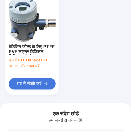
मेडिसिन फील्ड के लिए PTFE
PVF लाइनर डिजिटल
लिक्विड फ्लो मीटर
मूल्य:
$480.00/Pieces >=1 Pieces
नवीनतम कीमत पता करें
अब से संपर्क करें
घर
उत्पाद
एक संदेश छोड़ें
हम जल्दी से जवाब देंगे
हमारे बारे में