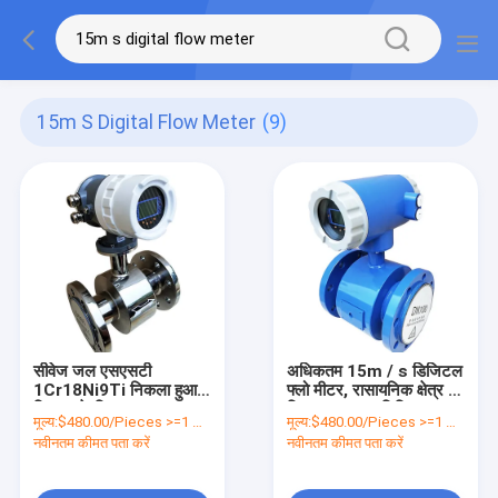
15m S Digital Flow Meter
(9)
सीवेज जल एसएसटी
अधिकतम 15m / s डिजिटल
1Cr18Ni9Ti निकला हुआ
फ्लो मीटर, रासायनिक क्षेत्र के
किनारा के लिए OEM ODM
लिए 4-20mA डिजिटल जल
मूल्य:
$480.00/Pieces >=1 Pieces
मूल्य:
$480.00/Pieces >=1 Pieces
15m / s डिजिटल फ्लो
प्रवाह सेंसर Sensor
नवीनतम कीमत पता करें
नवीनतम कीमत पता करें
मीटर: