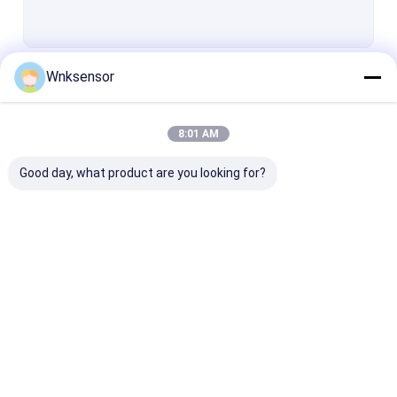
इलेक्ट्रॉनिक वायु दाब सेंसर
IOT दबाव सेंसर
Wnksensor
जारी रखें
एचवीएसी दबाव सेंसर
लघु दबाव सेंसर
8:01 AM
हमारी श्रेणियाँ
जल स्तर ट्रांसमीटर
Good day, what product are you looking for?
पनडुब्बी स्तर सेंसर
उच्च तापमान दबाव ट्रांसमीटर
बुद्धिमान दबाव ट्रांसमीटर
इलेक्ट्रॉनिक दबाव सेंसर
इलेक्ट्रॉनिक जल दबाव सेंसर
इलेक्ट्रॉनिक वायु दा
दबाव अंतर प्रेषक
स्मार्ट तापमान ट्रांसमीटर