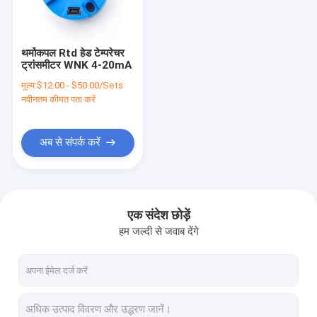
कारखाने का दौरा
गुणवत्ता नियंत्रण
थर्मोकपल Rtd हेड टेम्परेचर
ट्रांसमीटर WNK 4-20mA
हमसे संपर्क करें
मूल्य:
$12.00 - $50.00/Sets
नवीनतम कीमत पता करें
समाचार
मामले
अब से संपर्क करें
उद्धरण मांगें
VR
एक संदेश छोड़ें
हम जल्दी से जवाब देंगे
इलेक्ट्रॉनिक दबाव सेंसर
इलेक्ट्रॉनिक जल दबाव सेंसर