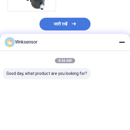
जारी रखें
Wnksensor
अनुशंसित उत्पाद
8:34 AM
Good day, what product are you looking for?
तरल के लिए विद्युत चुम्बकीय
10m / s डिजिटल फ्लो
WNK 1.6Mpa डि
डिजिटल फ्लो मीटर उच्च
मीटर, WNK HART
फ्लो मीटर, स्टीम फ्ल
परिशुद्धताter
हाइड्रोलिक ऑयल फ्लो मीटर
डालें
सबसे अच्छी कीमत
सबसे अच्छी कीमत
सबसे अच्छी 