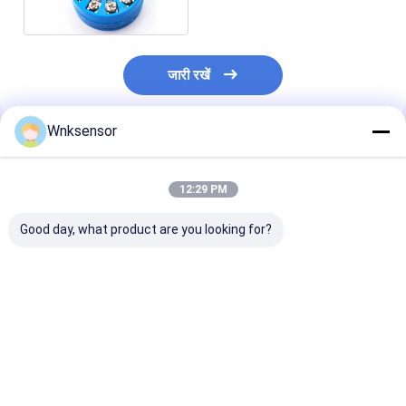
जारी रखें
Wnksensor
अनुशंसित उत्पाद
12:29 PM
Good day, what product are you looking for?
0.5-4.5V 4-20mA
सीमेंट प्लांट के लिए औद्योगिक
हेड माउंट यूनिवर्सल 
PT100 तापमान और दबाव
एल्यूमिनियम 14 मल्टी इनपुट
एनालॉग तापमान ट्रा
सेंसर
तापमान ट्रांसमीटरput
4-20ma
सबसे अच्छी कीमत
सबसे अच्छी कीमत
सबसे अच्छी 